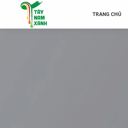
Chuyển
đến
TRANG CHỦ
nội
dung